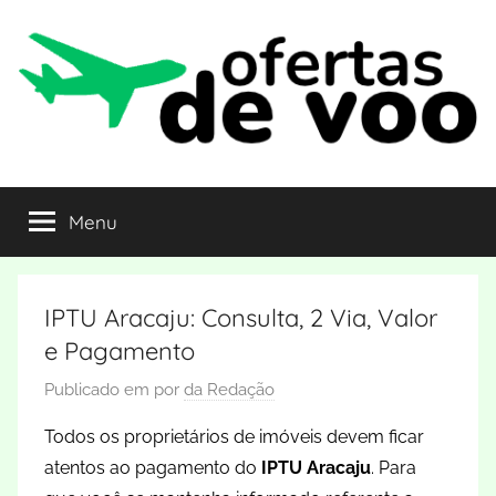
Pular
para
o
conteúdo
Ofertas
Curta
o
Menu
de
destino
pagando
barato
Voo
IPTU Aracaju: Consulta, 2 Via, Valor
e Pagamento
Publicado em
por
da Redação
Todos os proprietários de imóveis devem ficar
atentos ao pagamento do
IPTU Aracaju
. Para