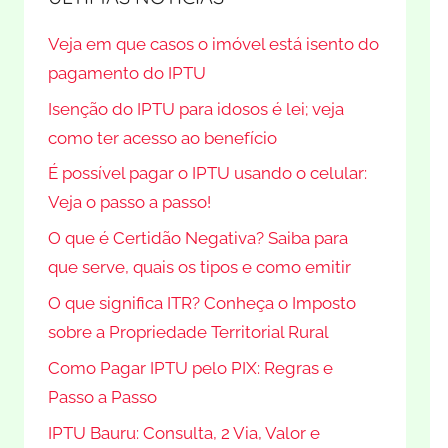
Veja em que casos o imóvel está isento do
pagamento do IPTU
Isenção do IPTU para idosos é lei; veja
como ter acesso ao benefício
É possível pagar o IPTU usando o celular:
Veja o passo a passo!
O que é Certidão Negativa? Saiba para
que serve, quais os tipos e como emitir
O que significa ITR? Conheça o Imposto
sobre a Propriedade Territorial Rural
Como Pagar IPTU pelo PIX: Regras e
Passo a Passo
IPTU Bauru: Consulta, 2 Via, Valor e