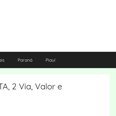
is
Paraná
Piauí
, 2 Via, Valor e