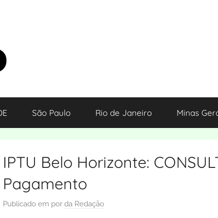
DE
São Paulo
Rio de Janeiro
Minas Gera
IPTU Belo Horizonte: CONSULTA
Pagamento
Publicado em
por
da Redação