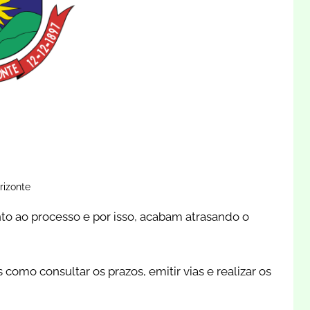
rizonte
o ao processo e por isso, acabam atrasando o
 como consultar os prazos, emitir vias e realizar os