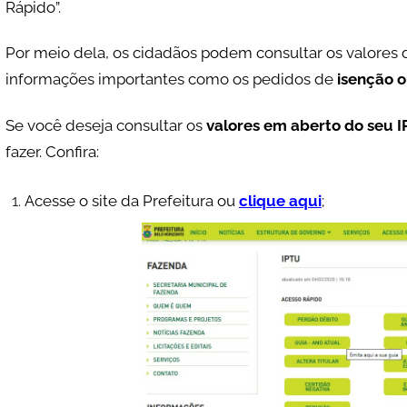
Rápido”.
Por meio dela, os cidadãos podem consultar os valores do
informações importantes como os pedidos de
isenção o
Se você deseja consultar os
valores em aberto do seu 
fazer. Confira:
Acesse o site da Prefeitura ou
clique aqui
;