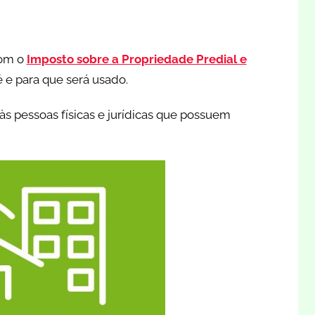
com o
Imposto sobre a Propriedade Predial e
é e para que será usado.
s pessoas físicas e jurídicas que possuem