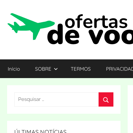
Pular
para
o
conteúdo
Ofertas
Curta
o
Início
SOBRE
TERMOS
PRIVACIDA
destino
de
pagando
barato
Voo
Pesquisar
por:
Procurar
ÚLTIMAS NOTÍCIAS