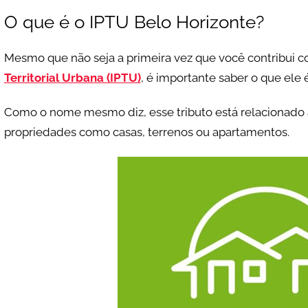
O que é o IPTU Belo Horizonte?
Mesmo que não seja a primeira vez que você contribui 
Territorial Urbana (IPTU)
, é importante saber o que ele 
Como o nome mesmo diz, esse tributo está relacionado à
propriedades como casas, terrenos ou apartamentos.