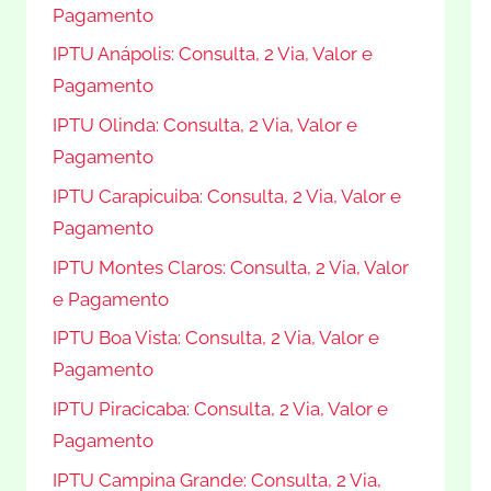
Pagamento
IPTU Anápolis: Consulta, 2 Via, Valor e
Pagamento
IPTU Olinda: Consulta, 2 Via, Valor e
Pagamento
IPTU Carapicuiba: Consulta, 2 Via, Valor e
Pagamento
IPTU Montes Claros: Consulta, 2 Via, Valor
e Pagamento
IPTU Boa Vista: Consulta, 2 Via, Valor e
Pagamento
IPTU Piracicaba: Consulta, 2 Via, Valor e
Pagamento
IPTU Campina Grande: Consulta, 2 Via,