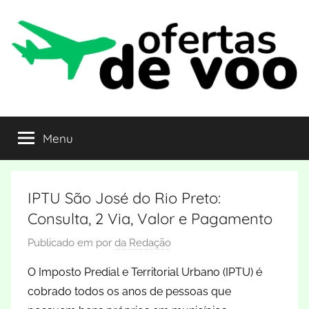
Pular
para
o
conteúdo
Ofertas
Curta
o
Menu
de
destino
pagando
barato
Voo
IPTU São José do Rio Preto:
Consulta, 2 Via, Valor e Pagamento
Publicado em
por
da Redação
O Imposto Predial e Territorial Urbano (IPTU) é
cobrado todos os anos de pessoas que