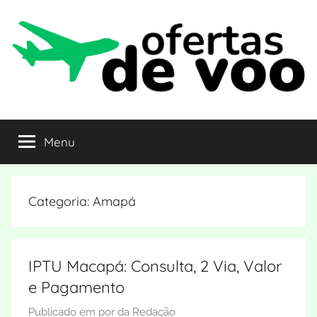
Pular
para
o
conteúdo
Ofertas
Curta
o
Menu
de
destino
pagando
barato
Voo
Categoria:
Amapá
IPTU Macapá: Consulta, 2 Via, Valor
e Pagamento
Publicado em
por
da Redação