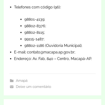
Telefones com código (96):
98801-4139;
98802-8376;
98802-8115;
99115-1487;
98802-1186 (Ouvidoria Municipal).
E-mail:
contato@macapa.ap.gov.br
;
Endereço: Av. Fab, 840 – Centro, Macapá-AP.
Amapá
Deixe um comentário