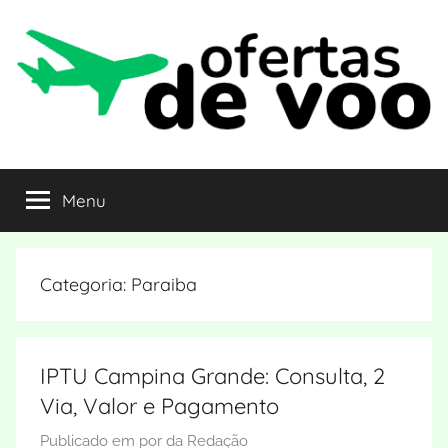
Pular
para
o
conteúdo
Ofertas
Curta
o
Menu
de
destino
pagando
barato
Voo
Categoria:
Paraiba
IPTU Campina Grande: Consulta, 2
Via, Valor e Pagamento
Publicado em
por
da Redação